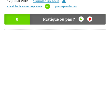
Signaler un abus
17 juillet 2012
c’est la bonne réponse
pierrejeanfabas
0
Pratique ou pas ?
OU
NO
I
N