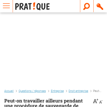
E
m
a
i
l
Accueil
Questions / réponses
Entreprise
Droit entreprise
Peut-on travailler ailleurs pendant une procédure de sauvegarde de l'entreprise ?
+
A
Peut-on travailler ailleurs pendant
-
A
une procédure de sauvegarde de