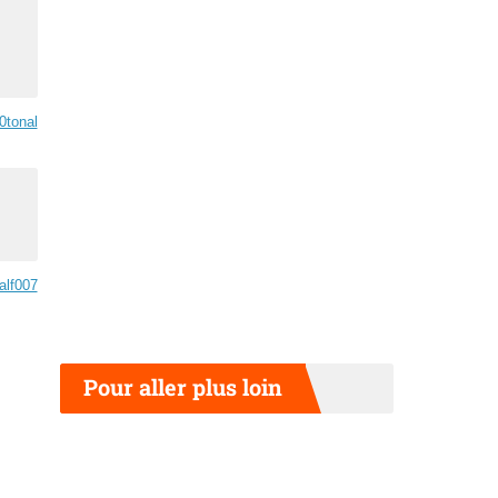
0tonal
alf007
Pour aller plus loin