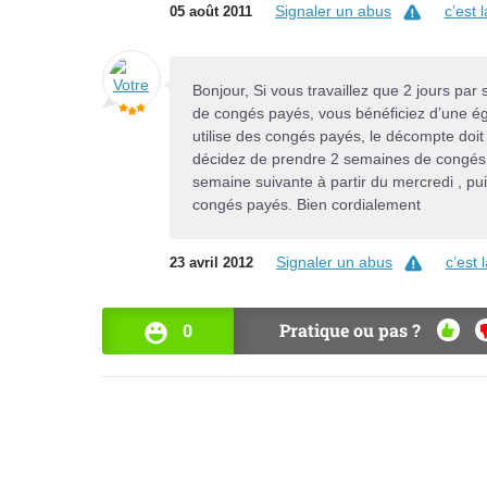
Signaler un abus
c’est 
05 août 2011
Bonjour, Si vous travaillez que 2 jours pa
de congés payés, vous bénéficiez d’une éga
utilise des congés payés, le décompte doit
décidez de prendre 2 semaines de congés p
semaine suivante à partir du mercredi , pu
congés payés. Bien cordialement
Signaler un abus
c’est
23 avril 2012
0
Pratique ou pas ?
OUI
N