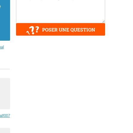
e
POSER UNE QUESTION
nal
alf007