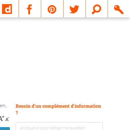
Email
Besoin d'un complément d'information
tagé
?
+
A
-
A