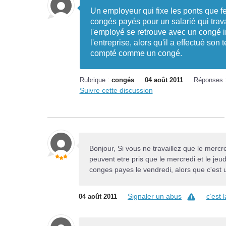
Un employeur qui fixe les ponts que fe
congés payés pour un salarié qui trava
l'employé se retrouve avec un congé im
l'entreprise, alors qu'il a effectué so
compté comme un congé.
Rubrique :
congés
04 août 2011
Réponses 
Suivre cette discussion
Bonjour, Si vous ne travaillez que le mercr
peuvent etre pris que le mercredi et le je
conges payes le vendredi, alors que c'est u
Signaler un abus
c’est 
04 août 2011