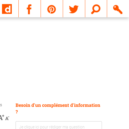
Email
Besoin d'un complément d'information
ts
?
+
A
-
A