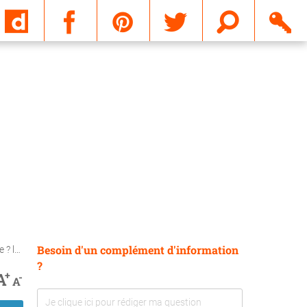
Email
Besoin d'un complément d'information
aire ?
?
+
A
-
A