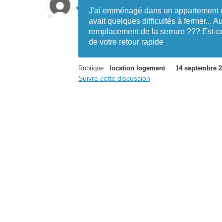
J'ai emménagé dans un appartement en 
avait quelques difficultés à fermer... Au
remplacement de la serrure ??? Est-ce 
de votre retour rapide
Rubrique :
location logement
14 septembre 2
Suivre cette discussion