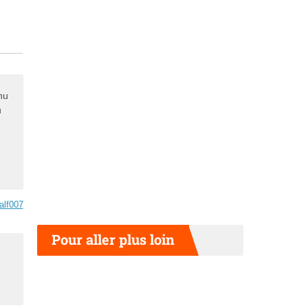
nu
u
alf007
Pour aller plus loin