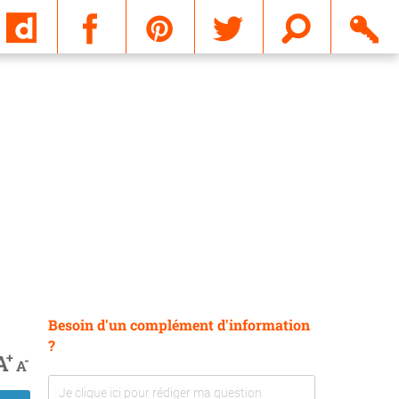
Email
Besoin d'un complément d'information
?
+
A
-
A