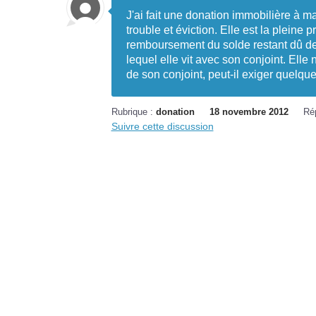
J'ai fait une donation immobilière à ma 
trouble et éviction. Elle est la plein
remboursement du solde restant dû de
lequel elle vit avec son conjoint. Elle 
de son conjoint, peut-il exiger quelqu
Rubrique :
donation
18 novembre 2012
Ré
Suivre cette discussion