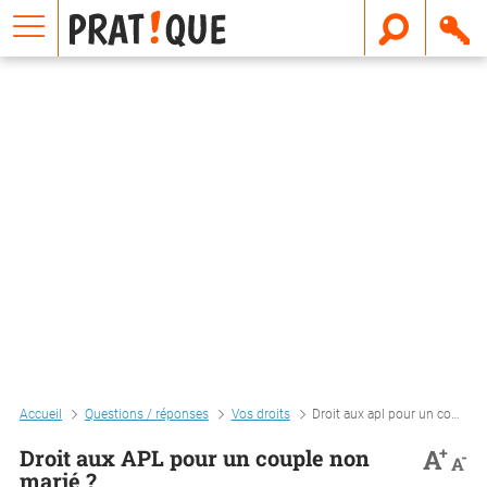
E
m
a
i
l
Accueil
Questions / réponses
Vos droits
Droit aux apl pour un couple non marié ?
+
A
Droit aux APL pour un couple non
-
A
marié ?