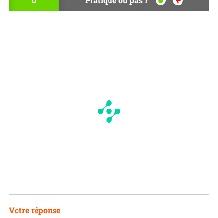
0
Pratique ou pas ?
OU
NO
I
N
Votre réponse