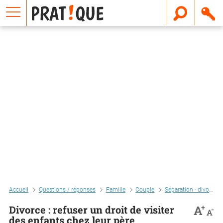
E
m
a
i
l
Accueil
Questions / réponses
Famille
Couple
Séparation - divorce
+
A
Divorce : refuser un droit de visiter
-
A
des enfants chez leur père