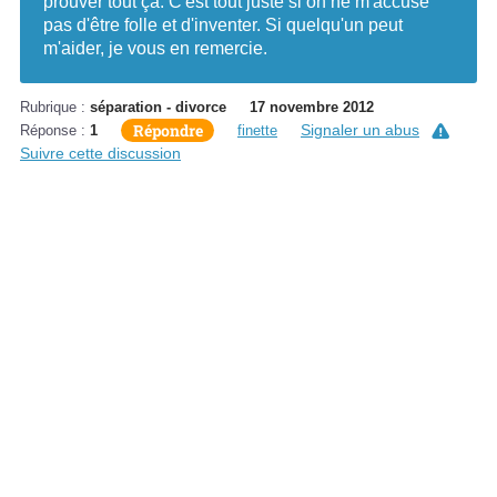
prouver tout ça. C'est tout juste si on ne m'accuse
pas d'être folle et d'inventer. Si quelqu'un peut
m'aider, je vous en remercie.
Rubrique :
séparation - divorce
17 novembre 2012
Répondre
Signaler un abus
Réponse :
1
finette
Suivre cette discussion