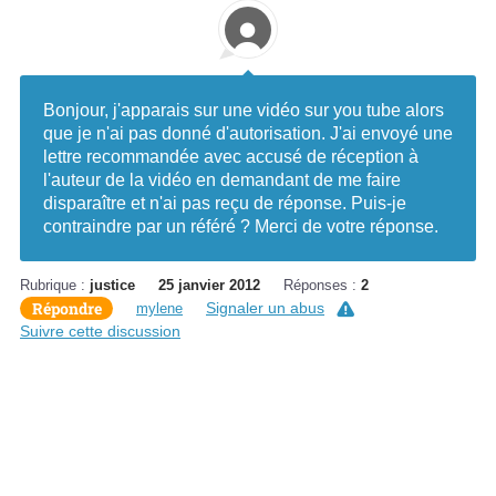
Bonjour, j'apparais sur une vidéo sur you tube alors
que je n'ai pas donné d'autorisation. J'ai envoyé une
lettre recommandée avec accusé de réception à
l'auteur de la vidéo en demandant de me faire
disparaître et n'ai pas reçu de réponse. Puis-je
contraindre par un référé ? Merci de votre réponse.
Rubrique :
justice
25 janvier 2012
Réponses :
2
Répondre
Signaler un abus
mylene
Suivre cette discussion