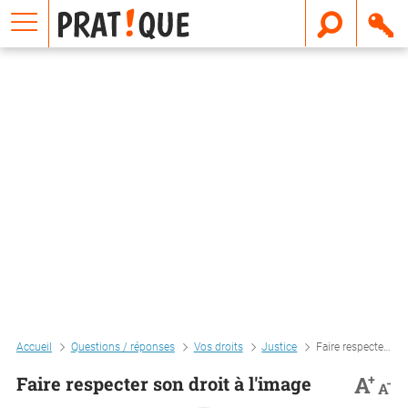
E
m
a
i
l
Accueil
Questions / réponses
Vos droits
Justice
Faire respecter son droit à l'image
+
A
Faire respecter son droit à l'image
-
A