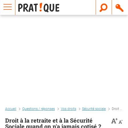
E
m
a
i
l
Accueil
Questions / réponses
Vos droits
Sécurité sociale
Droit à la retraite et à la sécurité sociale quand on n'a jamais cotisé ?
+
A
Droit à la retraite et à la Sécurité
-
A
Sociale quand on n'a jamais cotisé ?