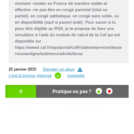
montant -résider en France de manière stable et
effective -ne pas être en congé parental (total ou
partiel), en congé sabbatique, en congé sans solde, ou
en disponibilité (sauf si parent isolé). Pour savoir si tu
peux être éligible au RSA, je te propose de faire une
simulation à l’aide du module de calcul de la Caf qui est
disponible sur :
https://wwwd.caf.fr/wps/portal/caffr/aidesetservices/lesse
rvicesenligne/estimervosdroits/lersa
Signaler un abus
22 janvier 2015
c’est la bonne réponse
moumette
0
Pratique ou pas ?
OU
NO
I
N