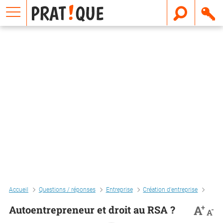
E
m
a
i
l
Accueil
Questions / réponses
Entreprise
Création d'entreprise
Autoe
+
A
Autoentrepreneur et droit au RSA ?
-
A