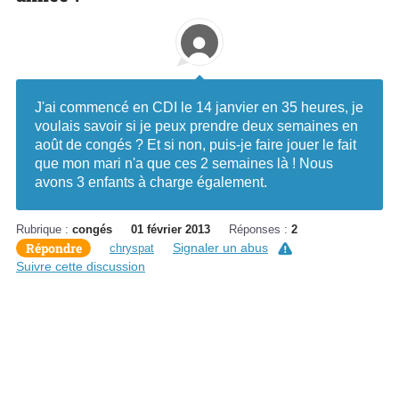
J'ai commencé en CDI le 14 janvier en 35 heures, je
voulais savoir si je peux prendre deux semaines en
août de congés ? Et si non, puis-je faire jouer le fait
que mon mari n'a que ces 2 semaines là ! Nous
avons 3 enfants à charge également.
Rubrique :
congés
01 février 2013
Réponses :
2
Répondre
Signaler un abus
chryspat
Suivre cette discussion