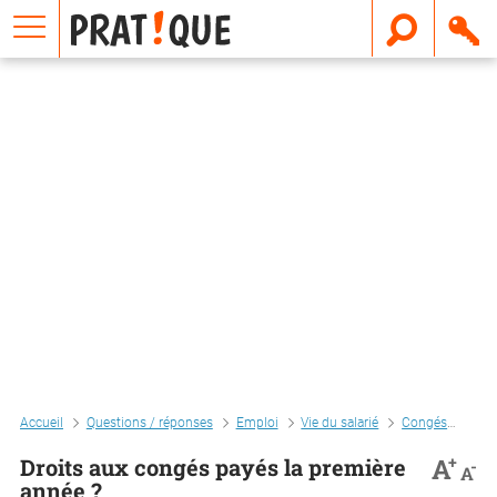
E
m
a
i
l
Accueil
Questions / réponses
Emploi
Vie du salarié
Congés
Droi
+
A
Droits aux congés payés la première
-
A
année ?