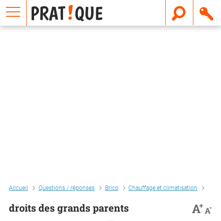
E
m
a
i
l
Accueil
Questions / réponses
Brico
Chauffage et climatisation
Droi
+
A
droits des grands parents
-
A