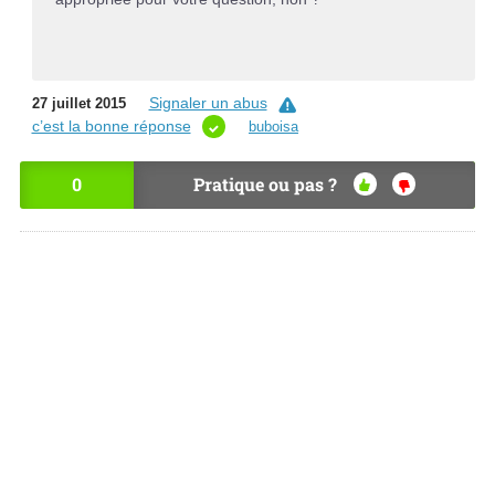
Signaler un abus
27 juillet 2015
c’est la bonne réponse
buboisa
0
Pratique ou pas ?
OU
NO
I
N