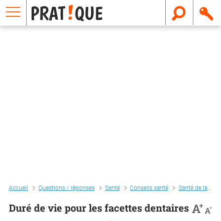
E
m
a
i
l
Accueil
Questions / réponses
Santé
Conseils santé
Santé de la femme
+
A
Duré de vie pour les facettes dentaires
-
A