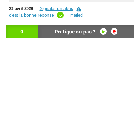
Signaler un abus
23 avril 2020
c’est la bonne réponse
mariecl
0
Pratique ou pas ?
OU
NO
I
N