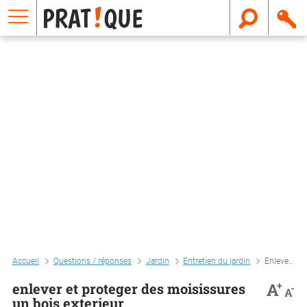
E
m
a
i
l
Accueil
Questions / réponses
Jardin
Entretien du jardin
Enlever et proteger des moisissures un bois exterieur
+
A
enlever et proteger des moisissures
-
A
un bois exterieur