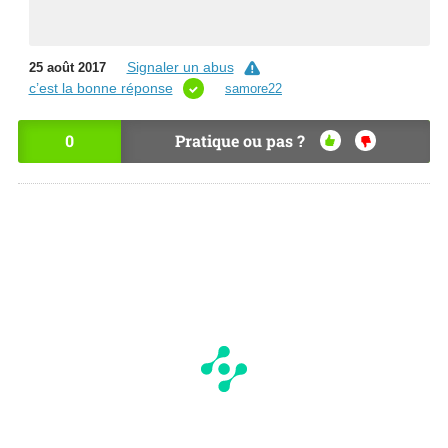
Signaler un abus
25 août 2017
c’est la bonne réponse
samore22
0
Pratique ou pas ?
OU
NO
I
N