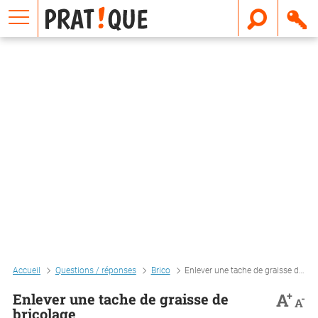
E
m
a
i
l
Accueil
Questions / réponses
Brico
Enlever une tache de graisse de bricolage
+
A
Enlever une tache de graisse de
-
A
bricolage