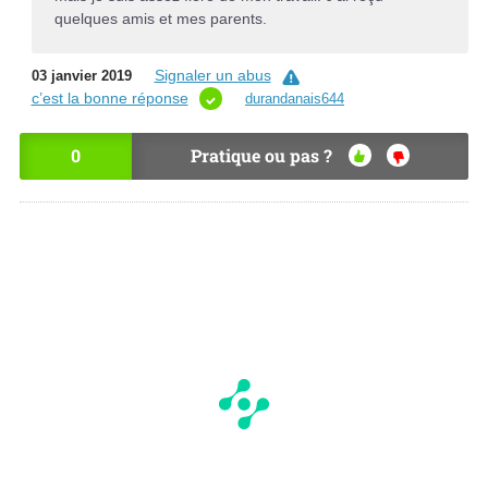
quelques amis et mes parents.
Signaler un abus
03 janvier 2019
c’est la bonne réponse
durandanais644
0
Pratique ou pas ?
OU
NO
I
N