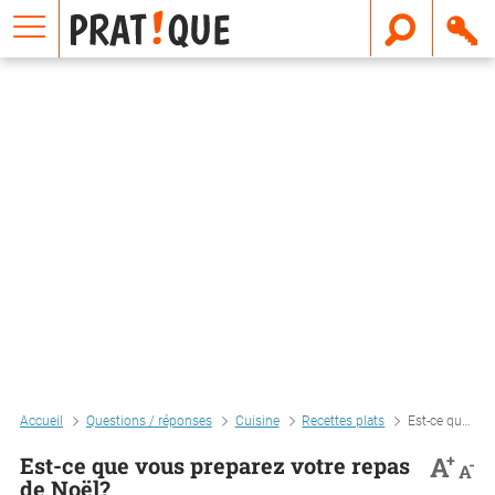
E
m
a
i
l
Accueil
Questions / réponses
Cuisine
Recettes plats
Est-ce que vous preparez votre repas de noël?
+
A
Est-ce que vous preparez votre repas
-
A
de Noël?