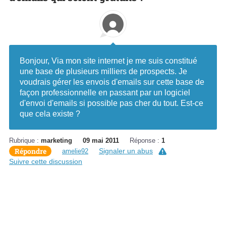
Bonjour, Via mon site internet je me suis constitué
une base de plusieurs milliers de prospects. Je
voudrais gérer les envois d'emails sur cette base de
façon professionnelle en passant par un logiciel
d'envoi d'emails si possible pas cher du tout. Est-ce
que cela existe ?
Rubrique :
marketing
09 mai 2011
Réponse :
1
Répondre
Signaler un abus
amelie92
Suivre cette discussion