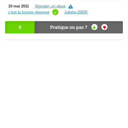
Signaler un abus
10 mai 2011
c’est la bonne réponse
Juliette-26600
0
Pratique ou pas ?
OU
NO
I
N