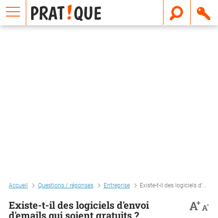
E
m
a
i
l
Accueil
Questions / réponses
Entreprise
Existe-t-il des logiciels d'envoi d'emails qui soient gratuits ?
+
A
Existe-t-il des logiciels d'envoi
-
A
d'emails qui soient gratuits ?