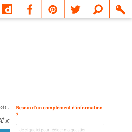
Email
Besoin d'un complément d'information
nérée ?
?
+
A
-
A