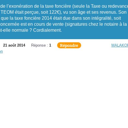
de l’exonération de la taxe foncière (seule la Taxe ou redevanc
EOM était perçue, soit 122€), vu son âge et ses revenus. Son
que la taxe foncière 2014 était due dans son intégralité, soit
oncernée est en cours de vente (signatures chez le notaire à la
st-elle normale ? Cordialement.
Répondre
21 août 2014
Réponse :
1
MALAKO
on