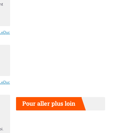
nt
LeDuc
.
LeDuc
Pour aller plus loin
i.