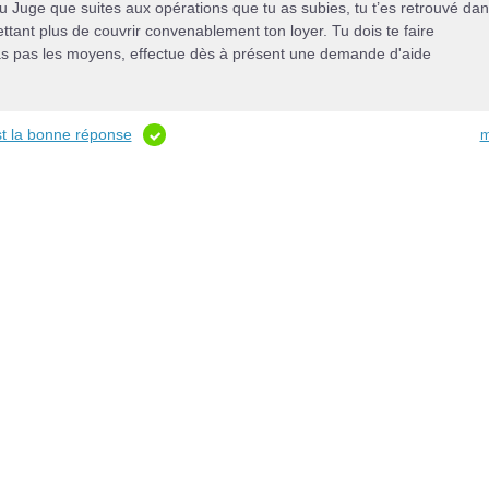
au Juge que suites aux opérations que tu as subies, tu t’es retrouvé da
mettant plus de couvrir convenablement ton loyer. Tu dois te faire
 as pas les moyens, effectue dès à présent une demande d'aide
st la bonne réponse
m