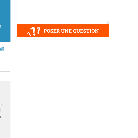
r
POSER UNE QUESTION
48
s,
i
à