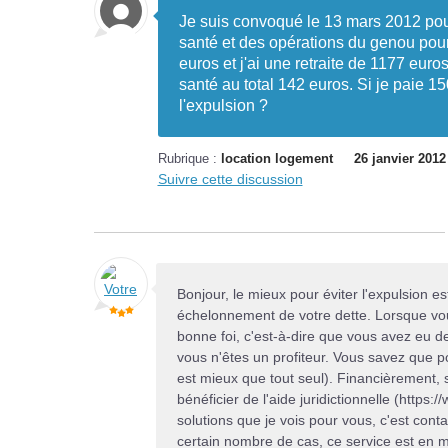
Je suis convoqué le 13 mars 2012 pour
santé et des opérations du genou pour 
euros et j'ai une retraite de 1177 eur
santé au total 142 euros. Si je paie 15
l'expulsion ?
Rubrique :
location logement
26 janvier 2012
Suivre cette discussion
Bonjour, le mieux pour éviter l'expulsion es
échelonnement de votre dette. Lorsque vou
bonne foi, c'est-à-dire que vous avez eu
vous n'êtes un profiteur. Vous savez que p
est mieux que tout seul). Financièrement
bénéficier de l'aide juridictionnelle (https:
solutions que je vois pour vous, c'est cont
certain nombre de cas, ce service est en 