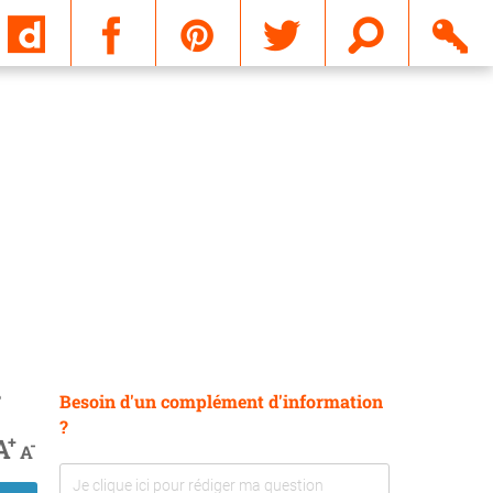
Email
Besoin d'un complément d'information
?
?
+
A
-
A