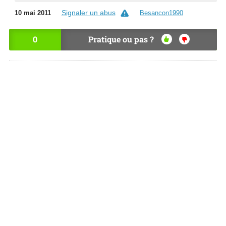
Signaler un abus
10 mai 2011
Besancon1990
0
Pratique ou pas ?
OU
NO
I
N