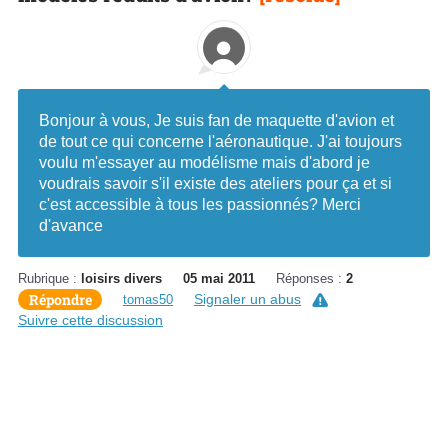
Bonjour à vous, Je suis fan de maquette d'avion et
de tout ce qui concerne l'aéronautique. J'ai toujours
voulu m'essayer au modélisme mais d'abord je
voudrais savoir s'il existe des ateliers pour ça et si
c'est accessible à tous les passionnés? Merci
d'avance
Rubrique :
loisirs divers
05 mai 2011
Réponses :
2
Répondre
Signaler un abus
tomas50
Suivre cette discussion