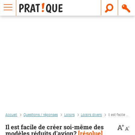
E
m
a
i
l
Accueil
Questions / réponses
Loisirs
Loisirs divers
Il est facile de créer soi-même des modèles réduits d'avion?
+
A
Il est facile de créer soi-même des
-
A
modèles réduits d'avion?
[résolue]