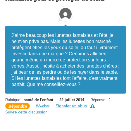
J'aime beaucoup les lunettes fantaisies et l'été, je
ne m'en prive pas. Mais les lunettes bon marché
protègent-elles les yeux du soleil ou faut-il vraiment
investir dans une marque ? Certaines affichent
quand même un indice de protection sur leurs
verres. Aussi, j'hésite à acheter des lunettes chères :
j'ai peur de les perdre ou de les rayer dans le sable.
Si les lunettes fantaisies font l'affaire, c'est vraiment
parfait. Que me conseillez-vous ?
Rubrique :
santé de l'enfant
22 juillet 2014
Réponse :
1
Répondre
Signaler un abus
Wweber
Suivre cette discussion