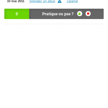
Signaler un abus
10 mai 2011
caramel
0
Pratique ou pas ?
OU
NO
I
N