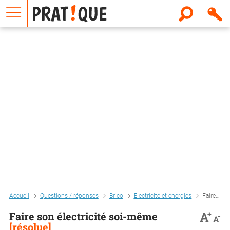
E
m
a
i
l
Accueil
Questions / réponses
Brico
Electricité et énergies
Faire son électricité soi-même
+
A
Faire son électricité soi-même
-
A
[résolue]