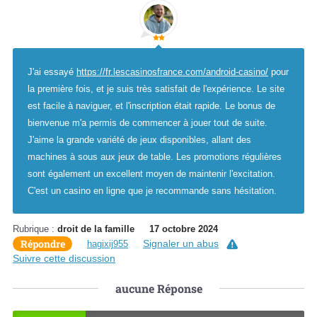
J'ai essayé
https://fr.lescasinosfrance.com/android-casino/
pour
la première fois, et je suis très satisfait de l'expérience. Le site
est facile à naviguer, et l'inscription était rapide. Le bonus de
bienvenue m'a permis de commencer à jouer tout de suite.
J'aime la grande variété de jeux disponibles, allant des
machines à sous aux jeux de table. Les promotions régulières
sont également un excellent moyen de maintenir l'excitation.
C'est un casino en ligne que je recommande sans hésitation.
Rubrique :
droit de la famille
17 octobre 2024
Répondre
Signaler un abus
hagixij955
Suivre cette discussion
aucune
Réponse