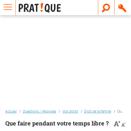
E
m
a
i
l
Accueil
Questions / réponses
Vos droits
Droit de la famille
Que faire pendant votre temps libre ?
+
A
Que faire pendant votre temps libre ?
-
A