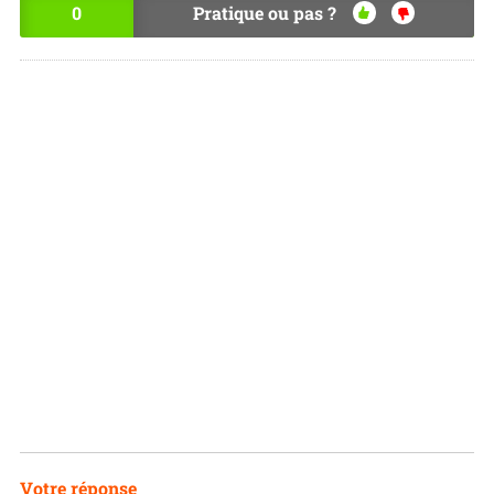
0
Pratique ou pas ?
OU
NO
I
N
Votre réponse