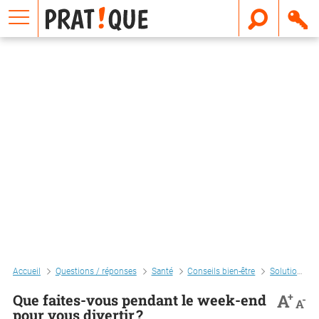
E
m
a
i
l
Accueil
Questions / réponses
Santé
Conseils bien-être
Solutions contre le stress
+
A
Que faites-vous pendant le week-end
-
A
pour vous divertir ?