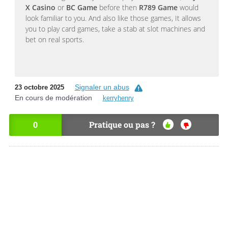
X Casino
or
BC Game
before then
R789
Game
would
look familiar to you. And also like those games, It allows
you to play card games, take a stab at slot machines and
bet on real sports.
Signaler un abus
23 octobre 2025
En cours de modération
kerryhenry
0
Pratique ou pas ?
OU
NO
I
N