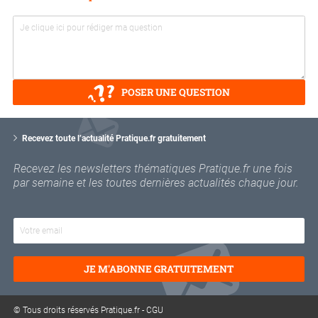
POSER UNE QUESTION
V
o
Recevez toute l’actualité Pratique.fr gratuitement
t
r
Recevez les newsletters thématiques Pratique.fr une fois
e
par semaine et les toutes dernières actualités chaque jour.
e
m
a
i
l
JE M'ABONNE GRATUITEMENT
© Tous droits réservés Pratique.fr -
CGU