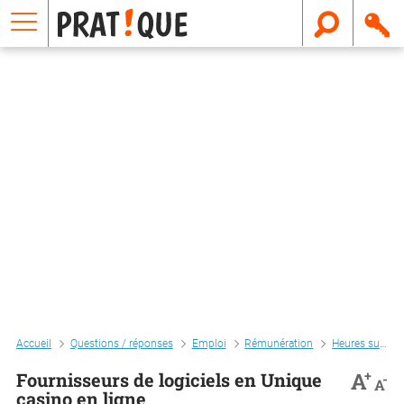
E
m
a
i
l
Accueil
Questions / réponses
Emploi
Rémunération
Heures supplémentaires
+
A
Fournisseurs de logiciels en Unique
-
A
casino en ligne