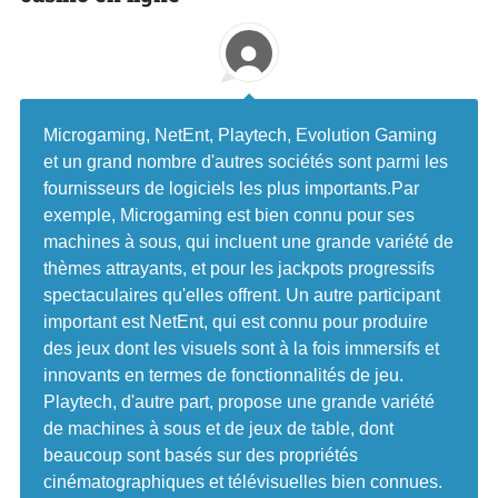
Microgaming, NetEnt, Playtech, Evolution Gaming
et un grand nombre d'autres sociétés sont parmi les
fournisseurs de logiciels les plus importants.Par
exemple, Microgaming est bien connu pour ses
machines à sous, qui incluent une grande variété de
thèmes attrayants, et pour les jackpots progressifs
spectaculaires qu'elles offrent. Un autre participant
important est NetEnt, qui est connu pour produire
des jeux dont les visuels sont à la fois immersifs et
innovants en termes de fonctionnalités de jeu.
Playtech, d'autre part, propose une grande variété
de machines à sous et de jeux de table, dont
beaucoup sont basés sur des propriétés
cinématographiques et télévisuelles bien connues.