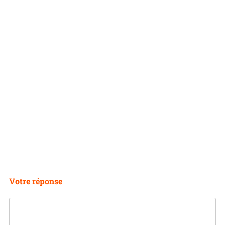
Votre réponse