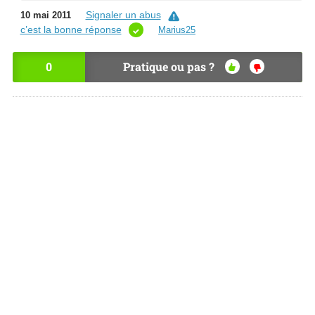
Signaler un abus
10 mai 2011
c’est la bonne réponse
Marius25
0
Pratique ou pas ?
OU
NO
I
N