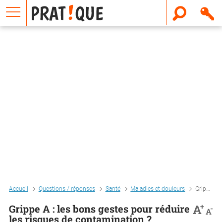
E
m
a
i
l
Accueil
Questions / réponses
Santé
Maladies et douleurs
Grippe a : les bons gestes pour réduire les risques de contamination ?
+
A
Grippe A : les bons gestes pour réduire
-
A
les risques de contamination ?