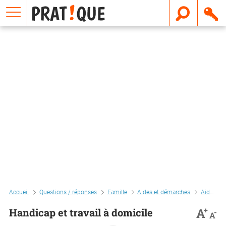
E
m
a
i
l
Accueil
Questions / réponses
Famille
Aides et démarches
Aides liées au handicap
+
A
Handicap et travail à domicile
-
A