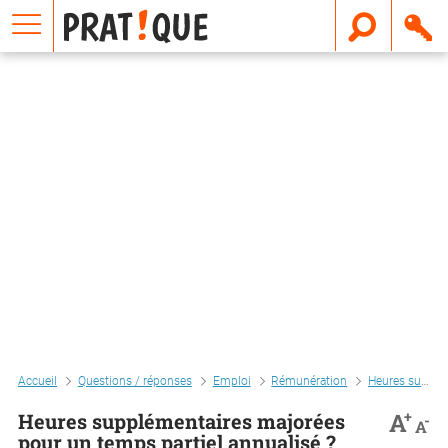
E
m
a
i
l
Accueil
Questions / réponses
Emploi
Rémunération
Heures supplémentaires
+
A
Heures supplémentaires majorées
-
A
pour un temps partiel annualisé ?