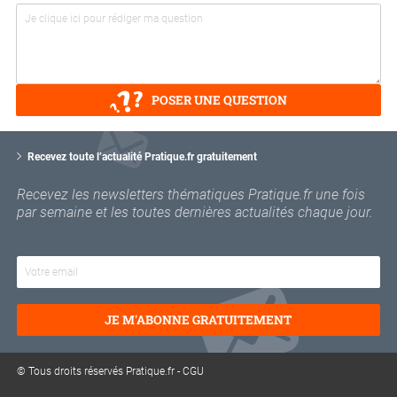
POSER UNE QUESTION
V
o
Recevez toute l’actualité Pratique.fr gratuitement
t
r
Recevez les newsletters thématiques Pratique.fr une fois
e
par semaine et les toutes dernières actualités chaque jour.
e
m
a
i
l
JE M'ABONNE GRATUITEMENT
© Tous droits réservés Pratique.fr -
CGU