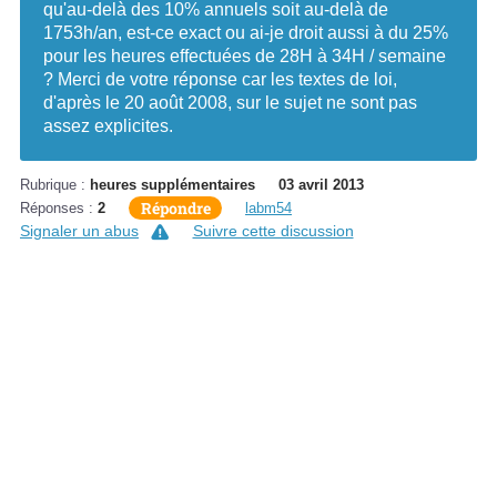
qu'au-delà des 10% annuels soit au-delà de
1753h/an, est-ce exact ou ai-je droit aussi à du 25%
pour les heures effectuées de 28H à 34H / semaine
? Merci de votre réponse car les textes de loi,
d'après le 20 août 2008, sur le sujet ne sont pas
assez explicites.
Rubrique :
heures supplémentaires
03 avril 2013
Répondre
Réponses :
2
labm54
Signaler un abus
Suivre cette discussion