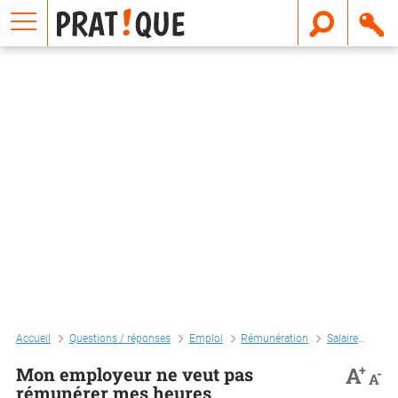
E
m
a
i
l
Accueil
Questions / réponses
Emploi
Rémunération
Salaire
Mon 
+
A
Mon employeur ne veut pas
-
A
rémunérer mes heures