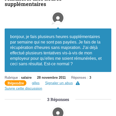
supplémentaires
bonjour, je fais plusieurs heures supplémentaires
par semaine qui ne sont pas payées. Je fais de la
récupération d'heures sans majoration. J'ai déjà
effectué plusieurs tentatives vis-à-vis de mon
employeur pour qu'elles me soient rémunérées, et
ceci sans résultat. Est-ce normal ?
Rubrique :
salaire
28 novembre 2011
Réponses :
3
Répondre
Signaler un abus
gilles
Suivre cette discussion
3
Réponses