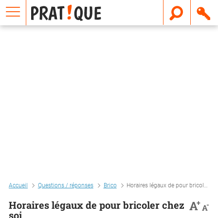
E
m
a
i
l
Accueil
Questions / réponses
Brico
Horaires légaux de pour bricoler chez soi
+
A
Horaires légaux de pour bricoler chez
-
A
soi