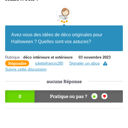
Avez-vous des idées de déco originales pour
Halloween ? Quelles sont vos astuces?
Rubrique :
déco intérieure et extérieure
03 novembre 2023
Répondre
Signaler un abus
juliettefrancis280
Suivre cette discussion
aucune
Réponse
0
Pratique ou pas ?
OU
NO
I
N