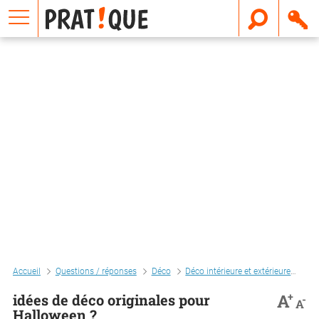
E
m
a
i
l
Accueil
Questions / réponses
Déco
Déco intérieure et extérieure
idé
+
A
idées de déco originales pour
-
A
Halloween ?