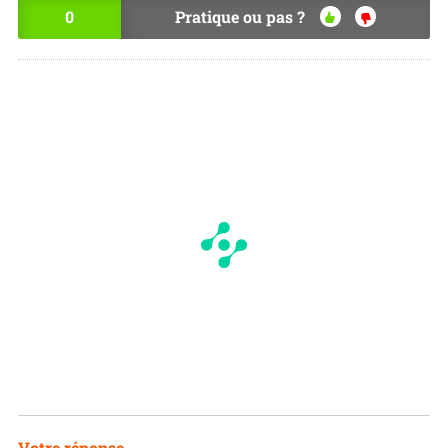
0
Pratique ou pas ?
OU
NO
I
N
Votre réponse