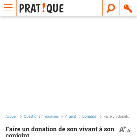
E
m
a
i
l
Accueil
Questions / réponses
Argent
Donation
Faire un donation de son vivant à son conjoint
+
A
Faire un donation de son vivant à son
-
A
conjoint