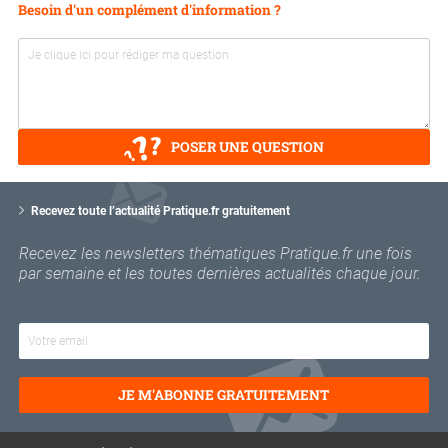
Besoin d'un complément d'information ?
POSER UNE QUESTION
V
o
Recevez toute l’actualité Pratique.fr gratuitement
t
r
Recevez les newsletters thématiques Pratique.fr une fois
e
par semaine et les toutes dernières actualités chaque jour.
e
m
a
i
l
JE M'ABONNE GRATUITEMENT