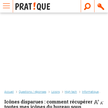
E
m
a
i
l
Accueil
Questions / réponses
Loisirs
High tech
Informatique
Icô
+
A
Icônes disparues : comment récupérer
-
A
toutes mes icônes du bureau sous