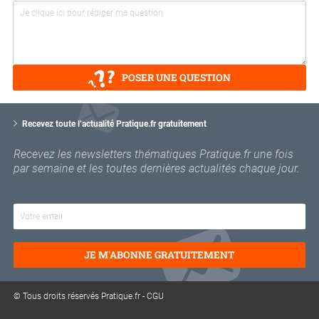
POSER UNE QUESTION
V
o
Recevez toute l’actualité Pratique.fr gratuitement
t
r
Recevez les newsletters thématiques Pratique.fr une fois
e
par semaine et les toutes dernières actualités chaque jour.
e
m
a
i
l
JE M'ABONNE GRATUITEMENT
© Tous droits réservés Pratique.fr -
CGU