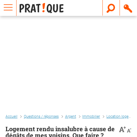
E
m
a
i
l
Accueil
Questions / réponses
Argent
Immobilier
Location logement
+
A
Logement rendu insalubre à cause de
-
A
dégâts de mes voisins. Que faire ?