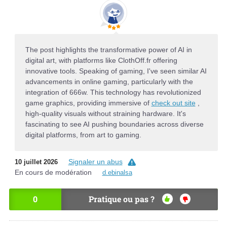
The post highlights the transformative power of AI in
digital art, with platforms like ClothOff.fr offering
innovative tools. Speaking of gaming, I've seen similar AI
advancements in online gaming, particularly with the
integration of 666w. This technology has revolutionized
game graphics, providing immersive of
check out site
,
high-quality visuals without straining hardware. It's
fascinating to see AI pushing boundaries across diverse
digital platforms, from art to gaming.
Signaler un abus
10 juillet 2026
En cours de modération
d.ebinalsa
0
Pratique ou pas ?
OU
NO
I
N