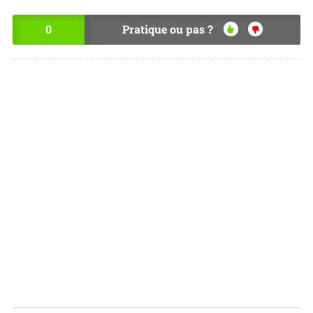
0
Pratique ou pas ?
OU
NO
I
N