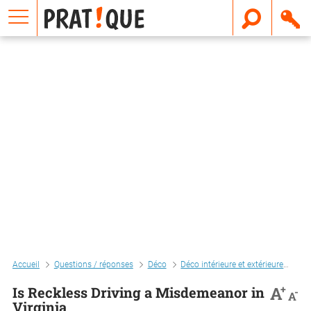
E
m
a
i
l
Accueil
Questions / réponses
Déco
Déco intérieure et extérieure
Déc
+
A
Is Reckless Driving a Misdemeanor in
-
A
Virginia