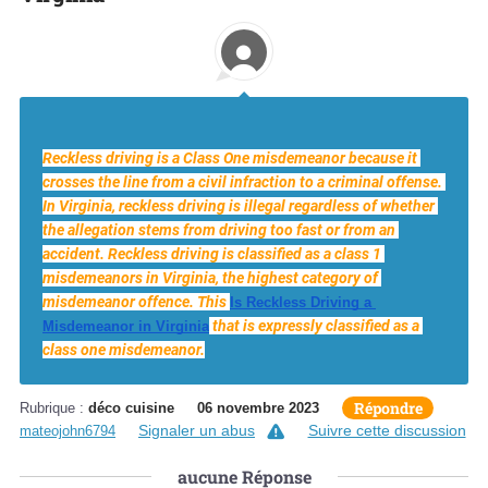
Reckless driving is a Class One misdemeanor because it 
crosses the line from a civil infraction to a criminal offense. 
In Virginia, reckless driving is illegal regardless of whether 
the allegation stems from driving too fast or from an 
accident. Reckless driving is classified as a class 1 
misdemeanors in Virginia, the highest category of 
misdemeanor offence. This 
Is Reckless Driving a 
 that is expressly classified as a 
Misdemeanor in Virginia
class one misdemeanor.
Répondre
Rubrique :
déco cuisine
06 novembre 2023
Signaler un abus
Suivre cette discussion
mateojohn6794
aucune
Réponse