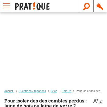
E
m
a
i
l
Accueil
Questions / réponses
Brico
Toiture
Pour isoler des des combles perdus : laine de bois ou laine de verre ?
+
A
Pour isoler des des combles perdus :
-
A
laine de bois ou laine de verre ?