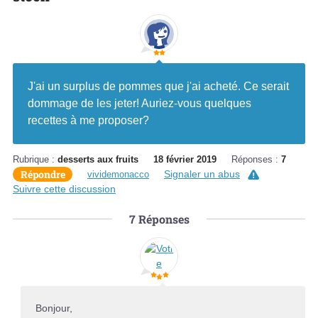
J'ai un surplus de pommes que j'ai acheté. Ce serait
dommage de les jeter! Auriez-vous quelques
recettes à me proposer?
Rubrique :
desserts aux fruits
18 février 2019
Réponses :
7
Répondre
Signaler un abus
vividemonacco
Suivre cette discussion
7
Réponses
Bonjour,