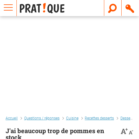
E
m
a
i
l
Accueil
Questions / réponses
Cuisine
Recettes desserts
Desserts aux fruits
+
A
J'ai beaucoup trop de pommes en
-
A
stock