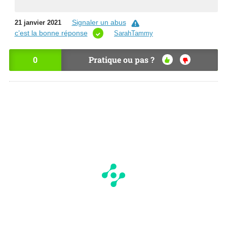
Signaler un abus
21 janvier 2021
c’est la bonne réponse
SarahTammy
0
Pratique ou pas ?
OU
NO
I
N