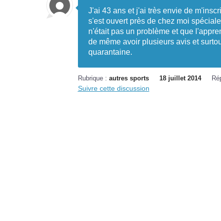
J'ai 43 ans et j'ai très envie de m'ins
s'est ouvert près de chez moi spécial
n'était pas un problème et que l'appren
de même avoir plusieurs avis et surtou
quarantaine.
Rubrique :
autres sports
18 juillet 2014
Ré
Suivre cette discussion