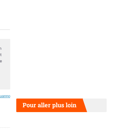
n
t
de
uanno
Pour aller plus loin