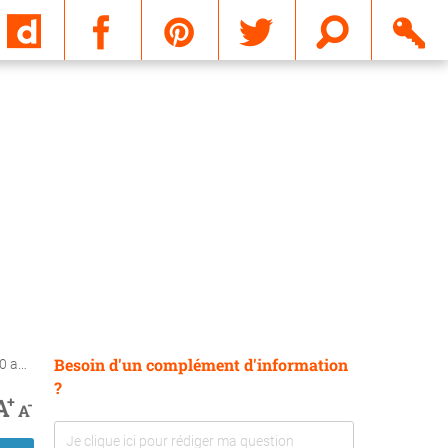
Email
Besoin d'un complément d'information
ns ?
?
+
A
-
A