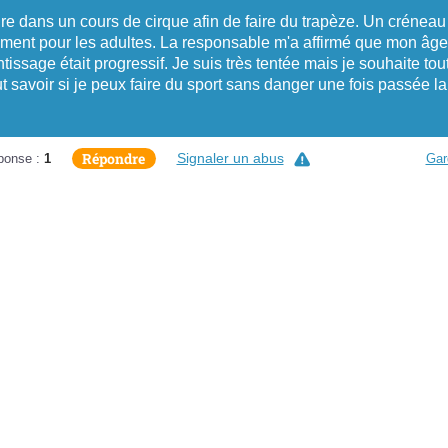
crire dans un cours de cirque afin de faire du trapèze. Un créneau
ement pour les adultes. La responsable m'a affirmé que mon âge
tissage était progressif. Je suis très tentée mais je souhaite tou
t savoir si je peux faire du sport sans danger une fois passée la
Répondre
Signaler un abus
ponse :
1
Gar