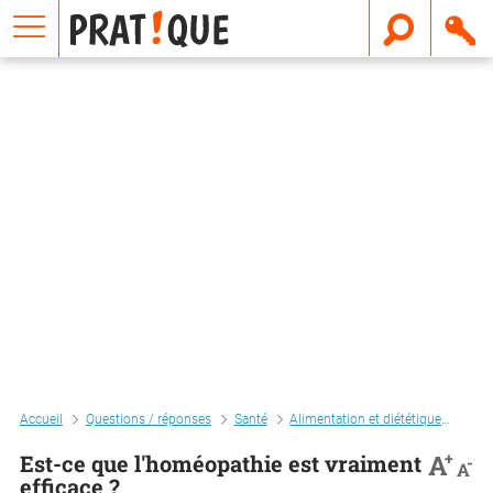
E
m
a
i
l
Accueil
Questions / réponses
Santé
Alimentation et diététique
Rég
+
A
Est-ce que l'homéopathie est vraiment
-
A
efficace ?