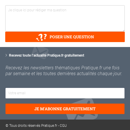
POSER UNE QUESTION
V
o
Recevez toute l’actualité Pratique.fr gratuitement
t
r
Recevez les newsletters thématiques Pratique.fr une fois
e
par semaine et les toutes dernières actualités chaque jour.
e
m
a
i
l
JE M'ABONNE GRATUITEMENT
© Tous droits réservés Pratique.fr -
CGU