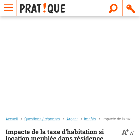
E
m
a
i
l
Accueil
Questions / réponses
Argent
Impôts
Impacte de la taxe d'habitation si location meublée dans résidence principale
+
A
Impacte de la taxe d'habitation si
-
A
location meublée dans résidence