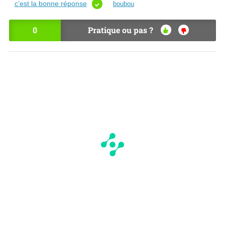
c’est la bonne réponse
boubou
0
Pratique ou pas ?
OU
NO
I
N