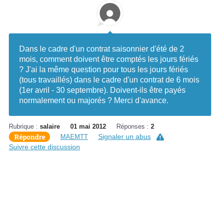
Dans le cadre d'un contrat saisonnier d'été de 2
mois, comment doivent être comptés les jours fériés
? J'ai la même question pour tous les jours fériés
(tous travaillés) dans le cadre d'un contrat de 6 mois
(1er avril - 30 septembre). Doivent-ils être payés
normalement ou majorés ? Merci d'avance.
Rubrique :
salaire
01 mai 2012
Réponses :
2
Répondre
Signaler un abus
MAEMTT
Suivre cette discussion