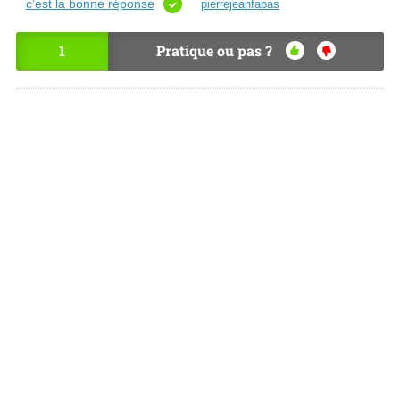
c’est la bonne réponse
pierrejeanfabas
1
Pratique ou pas ?
OU
NO
I
N