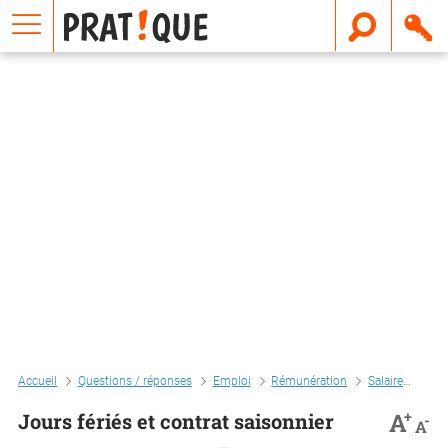
E
m
a
i
l
Accueil
Questions / réponses
Emploi
Rémunération
Salaire
Jour
+
A
Jours fériés et contrat saisonnier
-
A