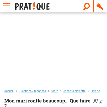
E
m
a
i
l
Accueil
Questions / réponses
Santé
Conseils bien-être
Bien dormir
+
A
Mon mari ronfle beaucoup... Que faire
-
A
?