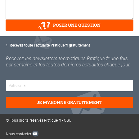
POSER UNE QUESTION
V
o
Recevez toute l’actualité Pratique.fr gratuitement
t
r
Recevez les newsletters thématiques Pratique.fr une fois
e
par semaine et les toutes dernières actualités chaque jour.
e
m
a
i
l
JE M'ABONNE GRATUITEMENT
© Tous droits réservés Pratique.fr -
CGU
Nous contacter