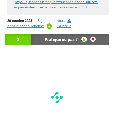
:
https://questions.pratique.fr/question-est-ce-utilisez-
bagues-anti-ronflement-si-quel-est-avis-56991.html
Signaler un abus
20 octobre 2023
c’est la bonne réponse
uquabelle
0
Pratique ou pas ?
OU
NO
I
N