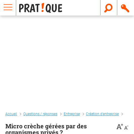
E
m
a
i
l
Accueil
Questions / réponses
Entreprise
Création d'entreprise
Micro
+
A
Micro crèche gérées par des
-
A
organismes privés ?