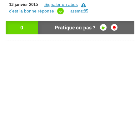
Signaler un abus
13 janvier 2015
c’est la bonne réponse
assmat85
0
Pratique ou pas ?
OU
NO
I
N