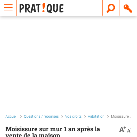
E
m
a
i
l
Accueil
Questions / réponses
Vos droits
Habitation
Moisissure sur mur 1 an après la vente de la maison
+
A
Moisissure sur mur 1 an après la
-
A
vente de la maison