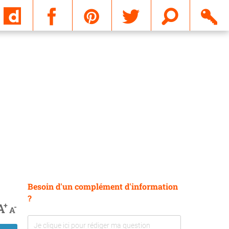
Email
Besoin d'un complément d'information
?
+
A
-
A