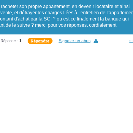
racheter son propre appartement, en devenir locataire et ainsi
 vente, et défrayer les charges liées à l'entretien de l'appartemen
montant d'achat par la SCI ? ou est ce finalement la banque qui
tant de le suivre ? merci pour vos réponses, cordialement
Répondre
Signaler un abus
Réponse :
1
st