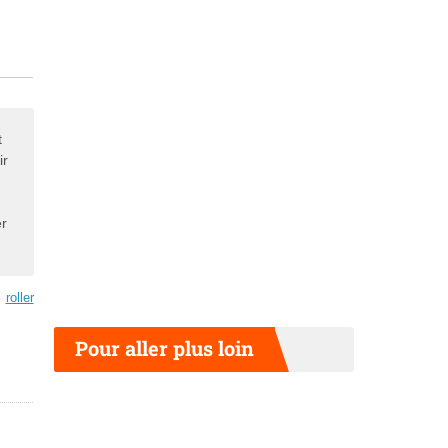
t
ir
er
roller
Pour aller plus loin