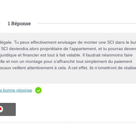
1
Réponse
it légale. Tu peux effectivement envisager de monter une SCI dans le bu
 SCI deviendra alors propriétaire de l’appartement, et tu pourras deven
idique et financier est tout à fait valable. Il faudrait néanmoins faire
réelle et non un montage pour s’affranchir tout simplement du paiement
iscaux veillent attentivement à cela. A cet effet, ils n’omettront de réalis
 la bonne réponse
ON