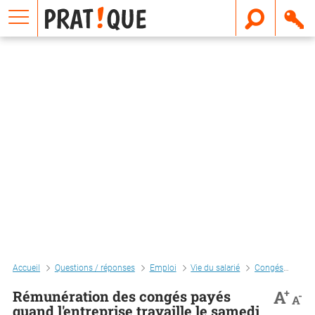
E
m
a
i
l
Accueil
Questions / réponses
Emploi
Vie du salarié
Congés
Rému
+
A
Rémunération des congés payés
-
A
quand l'entreprise travaille le samedi