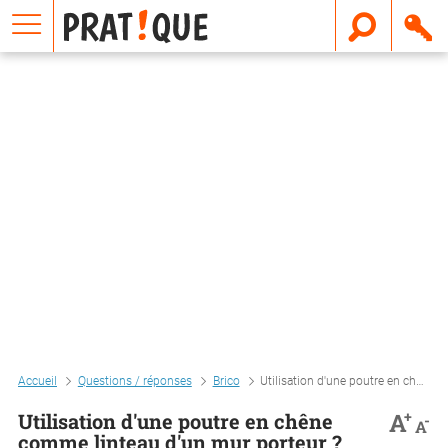
E
m
a
i
l
Accueil
Questions / réponses
Brico
Utilisation d'une poutre en chêne comme linteau d'un mur porteur ?
+
A
Utilisation d'une poutre en chêne
-
A
comme linteau d'un mur porteur ?